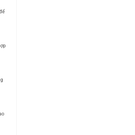
 để
hợp
ng
ao