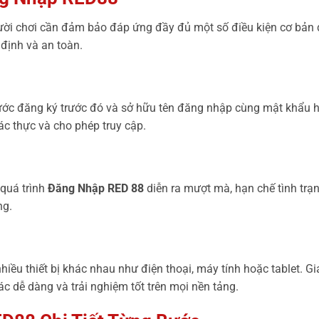
ười chơi cần đảm bảo đáp ứng đầy đủ một số điều kiện cơ bản
 định và an toàn.
bước đăng ký trước đó và sở hữu tên đăng nhập cùng mật khẩu 
xác thực và cho phép truy cập.
 quá trình
Đăng Nhập RED 88
diễn ra mượt mà, hạn chế tình trạ
ng.
hiều thiết bị khác nhau như điện thoại, máy tính hoặc tablet. Gi
ác dễ dàng và trải nghiệm tốt trên mọi nền tảng.