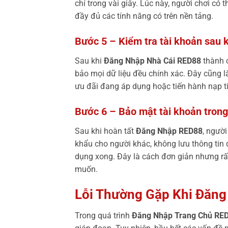
chỉ trong vài giây. Lúc này, người chơi có
đầy đủ các tính năng có trên nền tảng.
Bước 5 – Kiểm tra tài khoản sau 
Sau khi
Đăng Nhập Nhà Cái RED88
thành c
bảo mọi dữ liệu đều chính xác. Đây cũng là
ưu đãi đang áp dụng hoặc tiến hành nạp ti
Bước 6 – Bảo mật tài khoản trong
Sau khi hoàn tất
Đăng Nhập RED88
, ngườ
khẩu cho người khác, không lưu thông tin 
dụng xong. Đây là cách đơn giản nhưng rất
muốn.
Lỗi Thường Gặp Khi Đăn
Trong quá trình
Đăng Nhập Trang Chủ RE