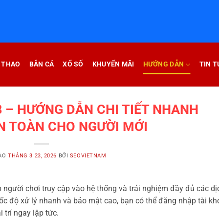
 THAO
BẮN CÁ
XỔ SỐ
KHUYẾN MÃI
HƯỚNG DẪN
TIN T
 – HƯỚNG DẪN CHI TIẾT NHANH
N TOÀN CHO NGƯỜI MỚI
VÀO
THÁNG 3 23, 2026
BỞI
SEOVIETNAM
 người chơi truy cập vào hệ thống và trải nghiệm đầy đủ các dị
, tốc độ xử lý nhanh và bảo mật cao, bạn có thể đăng nhập tài k
 trí ngay lập tức.