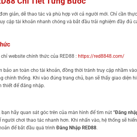
D88 Chi Tiết Từng Bước
đơn giản, dễ thao tác và phù hợp với cả người mới. Chỉ cần thự
ruy cập tài khoản nhanh chóng và bắt đầu trải nghiệm đầy đủ c
thức
a chỉ website chính thức của RED88 :
https://red8848.com/
m bảo an toàn cho tài khoản, đồng thời tránh truy cập nhầm vào
 chính thống. Khi vào đúng trang chủ, bạn sẽ thấy giao diện h
 thiết để đăng nhập.
, bạn hãy quan sát góc trên của màn hình để tìm nút
“Đăng nhậ
ể người chơi thao tác nhanh hơn. Khi nhấn vào, hệ thống sẽ hiển
khoản để bắt đầu quá trình
Đăng Nhập RED88
.