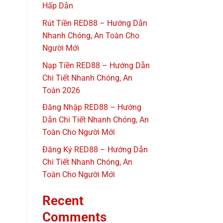
Hấp Dẫn
Rút Tiền RED88 – Hướng Dẫn
Nhanh Chóng, An Toàn Cho
Người Mới
Nạp Tiền RED88 – Hướng Dẫn
Chi Tiết Nhanh Chóng, An
Toàn 2026
Đăng Nhập RED88 – Hướng
Dẫn Chi Tiết Nhanh Chóng, An
Toàn Cho Người Mới
Đăng Ký RED88 – Hướng Dẫn
Chi Tiết Nhanh Chóng, An
Toàn Cho Người Mới
Recent
Comments