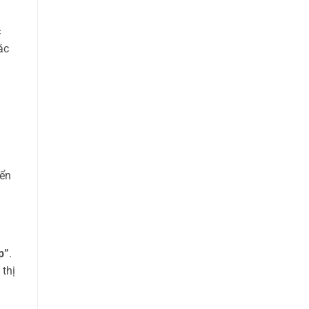
c
ác
iển
p”
.
 thị