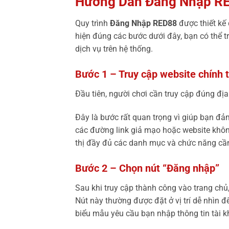
Hướng Dẫn Đăng Nhập RE
Quy trình
Đăng Nhập RED88
được thiết kế 
hiện đúng các bước dưới đây, bạn có thể t
dịch vụ trên hệ thống.
Bước 1 – Truy cập website chính 
Đầu tiên, người chơi cần truy cập đúng đị
Đây là bước rất quan trọng vì giúp bạn đả
các đường link giả mạo hoặc website không
thị đầy đủ các danh mục và chức năng cần
Bước 2 – Chọn nút “Đăng nhập”
Sau khi truy cập thành công vào trang chủ
Nút này thường được đặt ở vị trí dễ nhìn đ
biểu mẫu yêu cầu bạn nhập thông tin tài 