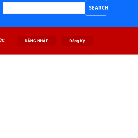
SEARCH
ỨC
ĐĂNG NHẬP
Đăng Ký