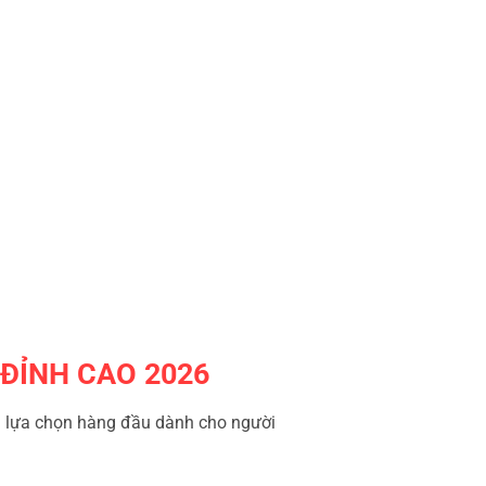
ĐỈNH CAO 2026
là lựa chọn hàng đầu dành cho người