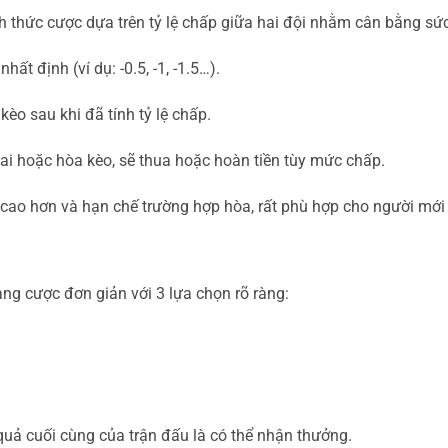
h thức cược dựa trên tỷ lệ chấp giữa hai đội nhằm cân bằng s
t định (ví dụ: -0.5, -1, -1.5…).
èo sau khi đã tính tỷ lệ chấp.
ai hoặc hòa kèo, sẽ thua hoặc hoàn tiền tùy mức chấp.
 cao hơn và hạn chế trường hợp hòa, rất phù hợp cho người mới
ạng cược đơn giản với 3 lựa chọn rõ ràng:
quả cuối cùng của trận đấu là có thể nhận thưởng.