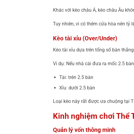
Khác với kèo châu Á, kèo châu Âu khôn
Tuy nhiên, vì có thêm cửa hòa nên tỷ 
Kèo tài xỉu (Over/Under)
Kèo tài xỉu dựa trên tổng số bàn thắn
Ví dụ: Nếu nhà cái đưa ra mốc 2.5 bàn
Tài: trên 2.5 bàn
Xỉu: dưới 2.5 bàn
Loại kèo này rất được ưa chuộng tại T
Kinh nghiệm chơi Thể 
Quản lý vốn thông minh