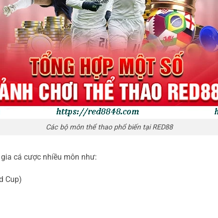
Các bộ môn thể thao phổ biến tại RED88
 gia cá cược nhiều môn như:
d Cup)