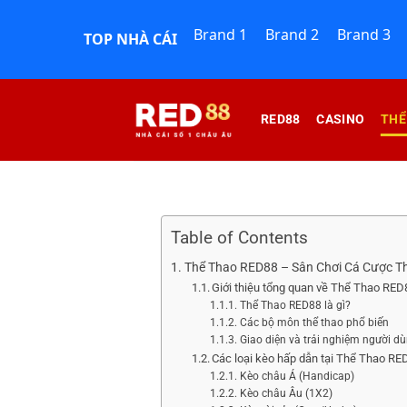
Brand 1
Brand 2
Brand 3
TOP NHÀ CÁI
Bỏ
qua
RED88
CASINO
THỂ
nội
dung
Table of Contents
Thể Thao RED88 – Sân Chơi Cá Cược T
Giới thiệu tổng quan về Thể Thao RED
Thể Thao RED88 là gì?
Các bộ môn thể thao phổ biến
Giao diện và trải nghiệm người d
Các loại kèo hấp dẫn tại Thể Thao RE
Kèo châu Á (Handicap)
Kèo châu Âu (1X2)